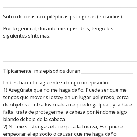
______________________________________________________________
Sufro de crisis no epilépticas psicógenas (episodios).
Por lo general, durante mis episodios, tengo los
siguientes síntomas:
______________________________________________________________
______________________________________________________________
Típicamente, mis episodios duran ________________________
Debes hacer lo siguiente si tengo un episodio:
1) Asegúrate que no me haga daño. Puede ser que me
tengas que mover si estoy en un lugar peligroso, cerca
de objetos contra los cuales me puedo golpear, y si hace
falta, trata de protegerme la cabeza poniéndome algo
blando debajo de la cabeza.
2) No me sostengas el cuerpo a la fuerza, Eso puede
empeorar el episodio o causar que me haga daño.