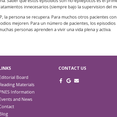
ena. Saber que estos episodios son no-epilépticos es el prim
atamientos innecesarios (siempre bajo la supervision del mé
EP, la persona se recupera. Para muchos otros pacientes con
sodios mejoren. Para un número de pacientes, los episodios
uchas personas aprenden a vivir una vida plena y activa.
LINKS
CONTACT US
Editorial Board
Reading Materials
PNES Information
Events and News
Contact
Blog